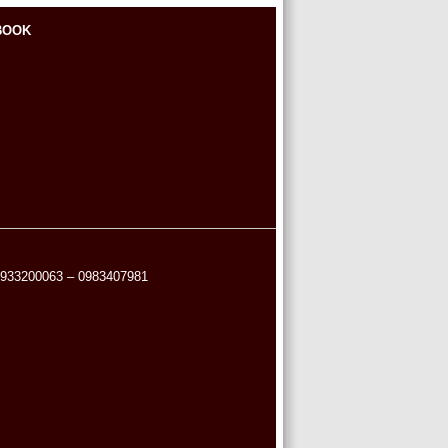
BOOK
 0933200063 – 0983407981
itranh.net