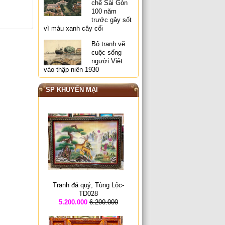
chế Sài Gòn
100 năm
trước gây sốt
vì màu xanh cây cối
Bộ tranh vẽ
cuộc sống
người Việt
vào thập niên 1930
SP KHUYẾN MẠI
Tranh đá quý, Tùng Lộc-
TD028
5.200.000
6.200.000