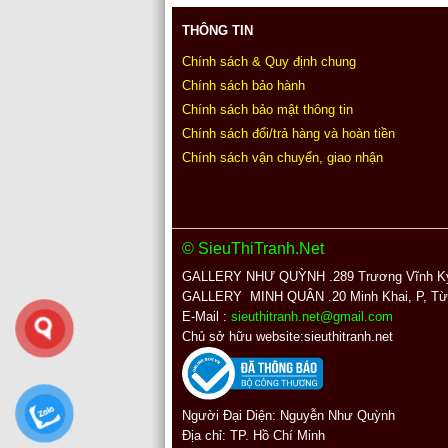
THÔNG TIN
Chính sách & Quy định chung
Chính sách bảo hành
Chính sách bảo mật thông tin
Chính sách đổi/trả hàng và hoàn tiền
Chính sách vận chuyển, giao nhận
© SieuThiTranh.Net
GALLERY NHƯ QUỲNH .289
Trương Vĩnh Ký
GALLERY MINH QUÂN
.20 Minh Khai, P, T
E-Mail :
sieuthitranh.net@gmail.com
Chủ sở hữ
Người Đại Diện: Nguyễn Như Quỳnh
Địa chỉ:
TP. Hồ Chí Minh