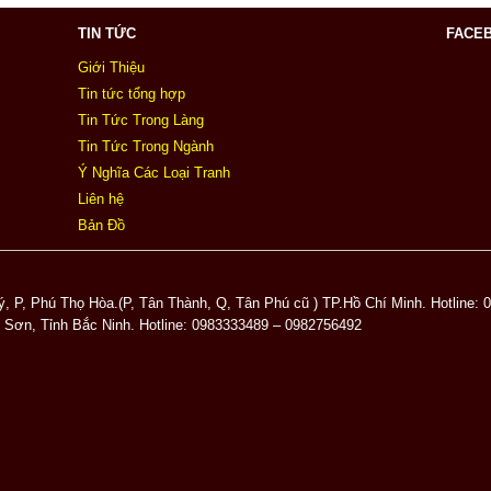
TIN TỨC
FACE
Giới Thiệu
Tin tức tổng hợp
Tin Tức Trong Làng
Tin Tức Trong Ngành
Ý Nghĩa Các Loại Tranh
Liên hệ
Bản Đồ
, P, Phú Thọ Hòa.(P, Tân Thành, Q, Tân Phú cũ ) TP.Hồ Chí Minh. Hotline:
ừ Sơn, Tỉnh Bắc Ninh. Hotline: 0983333489 – 0982756492
u website:sieuth