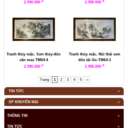
đ
đ
2.990.000
2.990.000
Tranh thủy mặc. Sơn thủy-đón
Tranh thủy mặc. Núi thái sơn
vận may TM64-4
đón tài lộc-TM64-3
đ
đ
2.990.000
2.990.000
Trang
1
2
3
4
5
»
TIN TỨC
SP KHUYẾN MẠI
THÔNG TIN
TIN TỨC