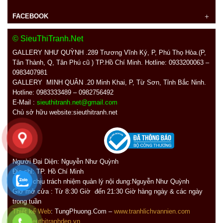
FACEBOOK
© SieuThiTranh.Net
GALLERY NHƯ QUỲNH .289
Trương Vĩnh Ký, P, Phú Thọ Hòa.(P,
Tân Thành, Q, Tân Phú cũ ) TP.Hồ Chí Minh. Hotline: 0933200063 –
0983407981
GALLERY MINH QUÂN
.20 Minh Khai, P, Từ Sơn, Tỉnh Bắc Ninh.
Hotline: 0983333489 – 0982756492
E-Mail :
sieuthitranh.net@gmail.com
Chủ sở hữu website:sieuthitranh.net
Người Đại Diện: Nguyễn Như Quỳnh
Địa chỉ:
TP. Hồ Chí Minh
Người chịu trách nhiệm quản lý nội dung:Nguyễn Như Quỳnh
Giờ mở cửa : Từ 8:30 Giờ đến 21:30 Giờ hàng ngày
&
các ngày
trong tuần
Thiết kế Web
: TungPhuong.Com –
www.tranhlichvannien.com
www.sieuthitranhdep.vn