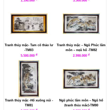
1.390.000
5.500.000
Tranh thủy mặc- Tam cố thảo lư
Tranh thủy mặc – Ngũ Phúc lâm
-TM83
môn – ngũ hổ -TM82
đ
đ
5.500.000
2.990.000
Tranh thủy mặc -Hổ xuống núi -
Ngũ phúc lâm môn – Ngũ hổ
TM81
(tranh thủy mặc)-TM80
đ
đ