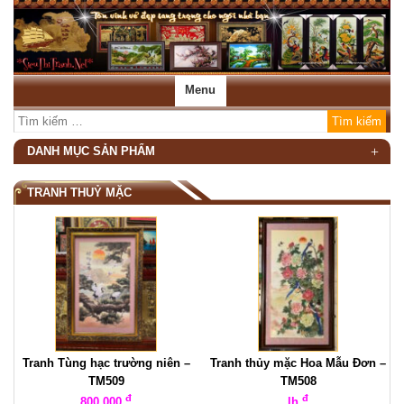
Menu
DANH MỤC SẢN PHẨM
TRANH THUỶ MẶC
Tranh Tùng hạc trường niên –
Tranh thủy mặc Hoa Mẫu Đơn –
TM509
TM508
đ
đ
800.000
lh