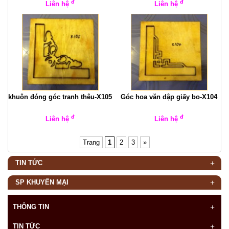
đ
đ
Liên hệ
Liên hệ
khuôn đóng góc tranh thêu-X105
Góc hoa văn dập giấy bo-X104
đ
đ
Liên hệ
Liên hệ
Trang
1
2
3
»
TIN TỨC
SP KHUYẾN MẠI
THÔNG TIN
TIN TỨC