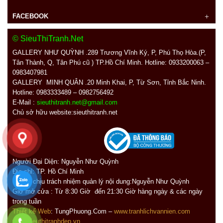
FACEBOOK
© SieuThiTranh.Net
GALLERY NHƯ QUỲNH .289
Trương Vĩnh Ký, P, Phú Thọ Hòa.(P,
Tân Thành, Q, Tân Phú cũ ) TP.Hồ Chí Minh. Hotline: 0933200063 –
0983407981
GALLERY MINH QUÂN
.20 Minh Khai, P, Từ Sơn, Tỉnh Bắc Ninh.
Hotline: 0983333489 – 0982756492
E-Mail :
sieuthitranh.net@gmail.com
Chủ sở hữu website:sieuthitranh.net
Người Đại Diện: Nguyễn Như Quỳnh
Địa chỉ:
TP. Hồ Chí Minh
Người chịu trách nhiệm quản lý nội dung:Nguyễn Như Quỳnh
Giờ mở cửa : Từ 8:30 Giờ đến 21:30 Giờ hàng ngày
&
các ngày
trong tuần
Thiết kế Web
: TungPhuong.Com –
www.tranhlichvannien.com
www.sieuthitranhdep.vn