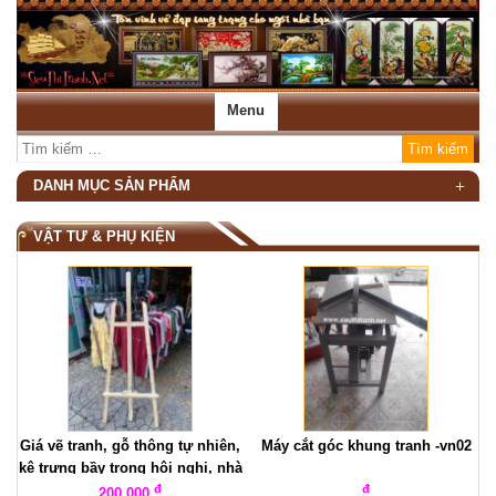
Menu
DANH MỤC SẢN PHẨM
VẬT TƯ & PHỤ KIỆN
Giá vẽ tranh, gỗ thông tự nhiên,
Máy cắt góc khung tranh -vn02
kệ trưng bầy trong hội nghị, nhà
hàng, khách sạn ,giá đỡ hình
đ
đ
200.000