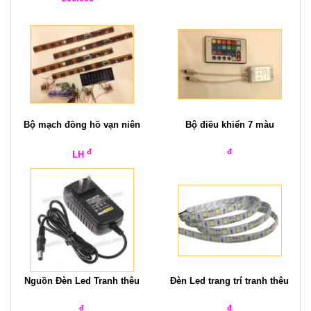
cưới, hình ảnh
Bộ mạch đồng hồ vạn niên
Bộ điều khiển 7 màu
đ
đ
LH
Nguồn Đèn Led Tranh thêu
Đèn Led trang trí tranh thêu
đ
đ