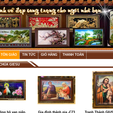
 TÔN GIÁO
TIN TỨC
GIỎ HÀNG
THANH TOÁN
CHÚA GIESU
ồng hồ vạn niên,
Gia đình thánh gia -C73
Tranh Thánh GIUS