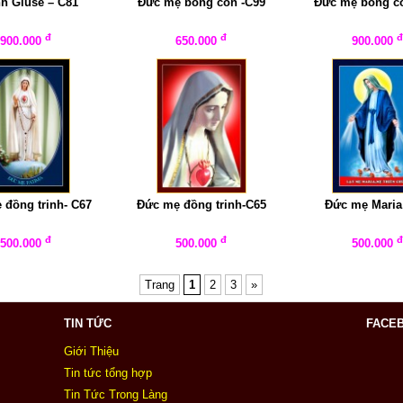
h Giuse – C81
Đức mẹ bồng con -C99
Đức mẹ bồng c
đ
đ
900.000
650.000
900.000
 đồng trinh- C67
Đức mẹ đồng trinh-C65
Đức mẹ Maria
đ
đ
500.000
500.000
500.000
Trang
1
2
3
»
TIN TỨC
FACE
Giới Thiệu
Tin tức tổng hợp
Tin Tức Trong Làng