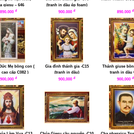
a giesu – 646
(tranh in dầu ép foam)
đ
đ
890.000
900.000
890.000
 Đức Mẹ bồng con (
Gia đình thánh gia -C15
Thánh giuse bồn
 cao cấp C082 )
(tranh in dầu)
tranh in dầu 
đ
đ
900,000
900,000
900,000
úa Làm Vua -C13
Chúa Giesu cầu nguyện -C10
Cha phanxico Tr