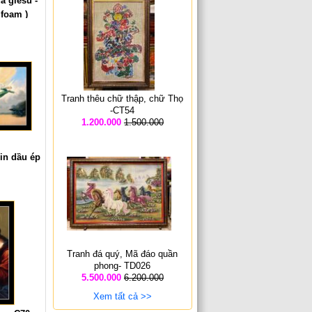
 giesu -
 foam )
đ
Tranh thêu chữ thập, chữ Thọ
-CT54
1.200.000
1.500.000
 in dầu ép
đ
Tranh đá quý, Mã đáo quần
phong- TD026
5.500.000
6.200.000
Xem tất cả >>