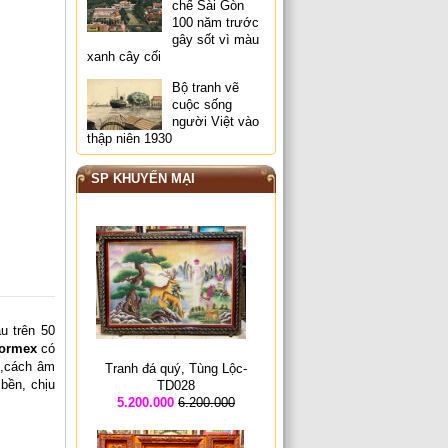
chế Sài Gòn
100 năm trước
gây sốt vì màu
xanh cây cối
Bộ tranh vẽ
cuộc sống
người Việt vào
thập niên 1930
SP KHUYẾN MẠI
u trên 50
formex
có
ốt,cách âm
Tranh đá quý, Tùng Lộc-
 bền, chịu
TD028
5.200.000
6.200.000