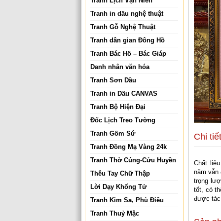
Tranh Lịch Vạn Niên
Tranh in dầu nghệ thuật
Tranh Gỗ Nghệ Thuật
Tranh dân gian Đông Hồ
Tranh Bác Hồ – Bác Giáp
Danh nhân văn hóa
Tranh Sơn Dầu
Tranh in Dầu CANVAS
Tranh Bộ Hiện Đại
Đốc Lịch Treo Tường
Tranh Gốm Sứ
Chi tiế
Tranh Đồng Mạ Vàng 24k
Tranh Thờ Cúng-Cửu Huyền
Chất liệ
năm vẫn 
Thêu Tay Chữ Thập
trọng lượ
Lời Dạy Khổng Tử
tốt, có t
được tác
Tranh Kim Sa, Phù Điêu
Tranh Thuỷ Mặc