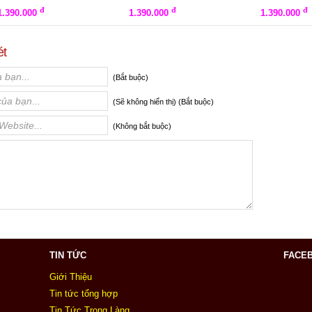
tình_TM505
thành_TM504
TM503
đ
đ
đ
1.390.000
1.390.000
1.390.000
ét
(Bắt buộc)
(Sẽ không hiển thị) (Bắt buộc)
(Không bắt buộc)
TIN TỨC
FACE
Giới Thiệu
Tin tức tổng hợp
Tin Tức Trong Làng