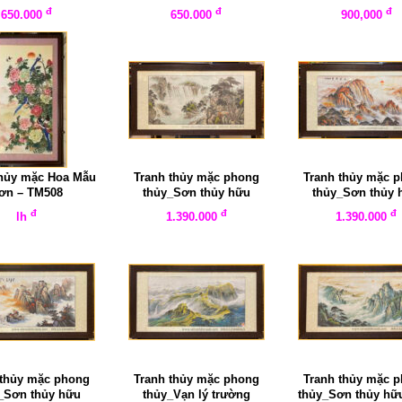
đ
đ
đ
650.000
650.000
900,000
thủy mặc Hoa Mẫu
Tranh thủy mặc phong
Tranh thủy mặc 
ơn – TM508
thủy_Sơn thủy hữu
thủy_Sơn thủy 
tình_TM507
tình_TM506
đ
đ
đ
lh
1.390.000
1.390.000
 thủy mặc phong
Tranh thủy mặc phong
Tranh thủy mặc 
_Sơn thủy hữu
thủy_Vạn lý trường
thủy_Sơn thủy hữu