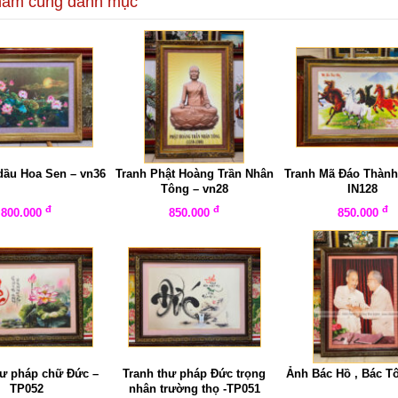
hẩm cùng danh mục
 dầu Hoa Sen – vn36
Tranh Phật Hoàng Trần Nhân
Tranh Mã Đáo Thành
Tông – vn28
IN128
đ
đ
đ
800.000
850.000
850.000
hư pháp chữ Đức –
Tranh thư pháp Đức trọng
Ảnh Bác Hồ , Bác T
TP052
nhân trường thọ -TP051