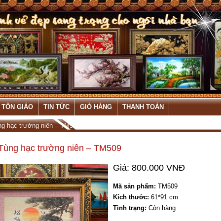
 TÔN GIÁO
TIN TỨC
GIỎ HÀNG
THANH TOÁN
ng hạc trường niên – TM509
Tùng hạc trường niên – TM509
Giá: 800.000 VNĐ
Mã sản phẩm:
TM509
Kích thước:
61*91 cm
Tình trạng:
Còn hàng