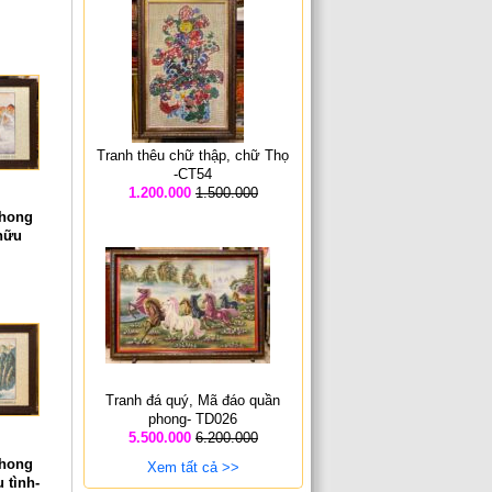
Tranh thêu chữ thập, chữ Thọ
-CT54
1.200.000
1.500.000
phong
hữu
Tranh đá quý, Mã đáo quần
phong- TD026
5.500.000
6.200.000
phong
Xem tất cả >>
 tình-