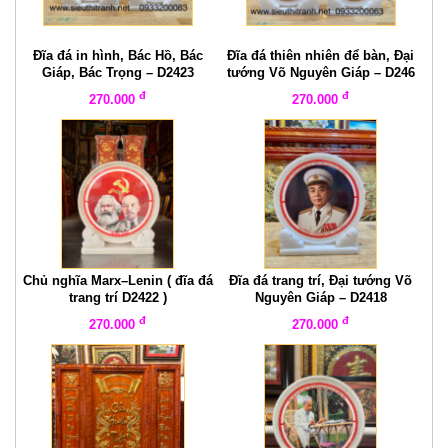
Đĩa đá in hình, Bác Hồ, Bác
Đĩa đá thiên nhiên để bàn, Đại
Giáp, Bác Trọng – D2423
tướng Võ Nguyên Giáp – D246
đ
đ
270.000
270.000
Chủ nghĩa Marx–Lenin ( đĩa đá
Đĩa đá trang trí, Đại tướng Võ
trang trí D2422 )
Nguyên Giáp – D2418
đ
đ
270.000
270.000