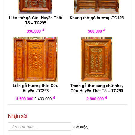
Liễn thờ gỗ Cửu Huyền Thất
Khung thờ gỗ hương -TG125
Tổ – TG295
đ
đ
990.000
500.000
Liễn gỗ hương thờ, Cửu
Tranh gỗ thờ cúng chữ nho,
Huyền -TG293
Cửu Huyền Thất Tổ – TG290
đ
đ
4.500.000
5.400.000
2.800.000
Nhận xét
(Bắt buộc)