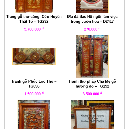
Trang gỗ thờ cúng, Cửu Huyền
Đĩa đá Bác Hồ ngồi làm việc
Thất Tổ – TG292
trong vườn hoa – D2417
đ
đ
5.700.000
270.000
Tranh gỗ Phúc Lộc Thọ –
Tranh thư pháp Cha Mẹ gỗ
TG096
hương đỏ – TG152
đ
đ
1.500.000
3.500.000