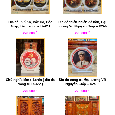
Đĩa đá in hình, Bác Hồ, Bác
Đĩa đá thiên nhiên để bàn, Đại
Giáp, Bác Trọng – D2423
tướng Võ Nguyên Giáp – D246
đ
đ
270.000
270.000
Chủ nghĩa Marx–Lenin ( đĩa đá
Đĩa đá trang trí, Đại tướng Võ
trang trí D2422 )
Nguyên Giáp – D2418
đ
đ
270.000
270.000