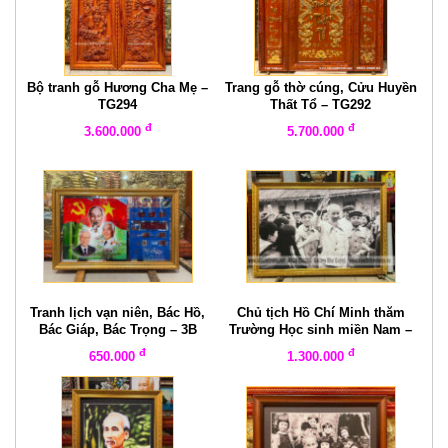
Bộ tranh gỗ Hương Cha Mẹ –
Trang gỗ thờ cúng, Cửu Huyền
TG294
Thất Tổ – TG292
đ
đ
3.600.000
5.700.000
Tranh lịch vạn niên, Bác Hồ,
Chủ tịch Hồ Chí Minh thăm
Bác Giáp, Bác Trọng – 3B
Trường Học sinh miền Nam –
vn038
đ
đ
650.000
1.300.000