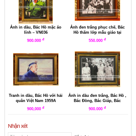
Ảnh in dầu, Bác Hồ mặc áo
Ảnh đen trắng phục chế, Bác
lính – VN036
Hồ thăm lớp mẫu giáo tại
chiến khu Việt Bắc năm1953
đ
đ
900.000
550.000
Tranh in dầu, Bác Hồ với hải
Ảnh in dầu đen trắng, Bác Hồ ,
quân Việt Nam 1959A
Bác Đồng, Bác Giáp, Bác
Trường Chinh – VN037
đ
đ
900,000
900.000
Nhận xét