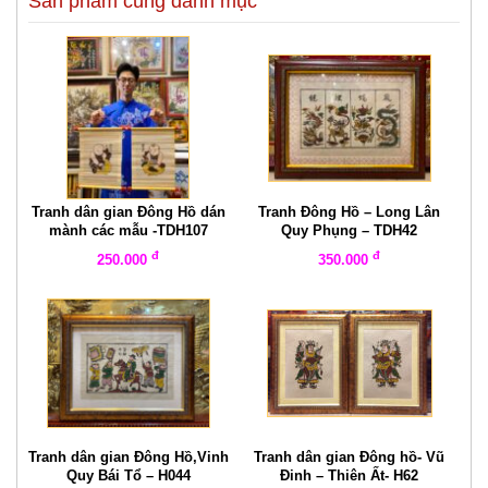
Sản phẩm cùng danh mục
Tranh dân gian Đông Hồ dán
Tranh Đông Hồ – Long Lân
mành các mẫu -TDH107
Quy Phụng – TDH42
đ
đ
250.000
350.000
Tranh dân gian Đông Hồ,Vinh
Tranh dân gian Đông hồ- Vũ
Quy Bái Tổ – H044
Đinh – Thiên Ất- H62