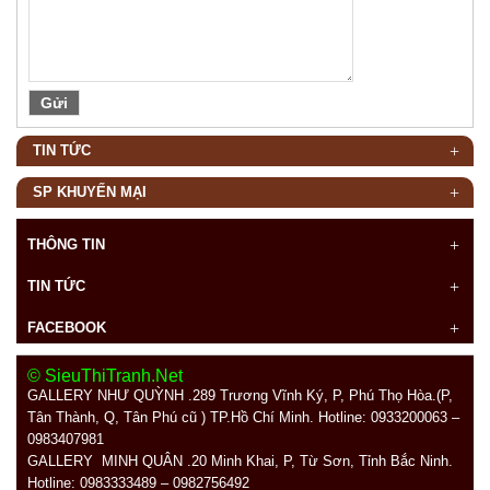
TIN TỨC
SP KHUYẾN MẠI
THÔNG TIN
TIN TỨC
FACEBOOK
© SieuThiTranh.Net
GALLERY NHƯ QUỲNH .289
Trương Vĩnh Ký, P, Phú Thọ Hòa.(P,
Tân Thành, Q, Tân Phú cũ ) TP.Hồ Chí Minh. Hotline: 0933200063 –
0983407981
GALLERY MINH QUÂN
.20 Minh Khai, P, Từ Sơn, Tỉnh Bắc Ninh.
Hotline: 0983333489 – 0982756492