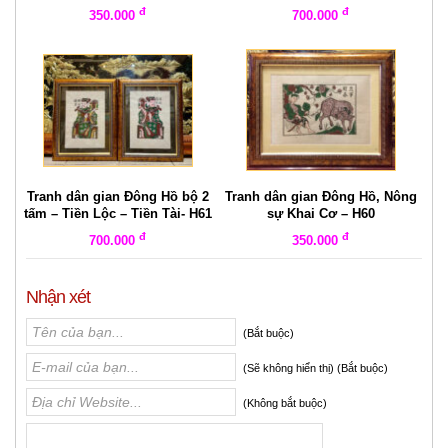
đ
đ
350.000
700.000
Tranh dân gian Đông Hồ bộ 2
Tranh dân gian Đông Hồ, Nông
tấm – Tiền Lộc – Tiền Tài- H61
sự Khai Cơ – H60
đ
đ
700.000
350.000
Nhận xét
(Bắt buộc)
(Sẽ không hiển thị) (Bắt buộc)
(Không bắt buộc)