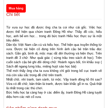
Chi tiết
Từ xưa sự học đã được ông cha ta coi như cái gốc. Việc học
được thể hiện qua chùm tranh Đông Hồ như: Thầy đồ cóc, hiếu
học, anh bế em học… trong đó bức tranh Hiếu học thực sự là một
tiêu điểm.
Dân tộc Việt Nam cần cù và hiếu học. Thể hiện qua truyền thống từ
xưa. Được tái hiện cô đọng trên hình ảnh cậu bé trăn trâu đọc
sách. Gần gũi, bình dị, mộc mạc rất đời thường và hiện thực. Trên
tranh đề 3 chữ: Như quải giác ( sừng trâu treo sách đi học). Trên
cuốn sách cậu bé ghi đôi
dòng chữ: Hoành ngưu bối, tín khẩu suy (
Sách để ngang lưng trâu, miệng huýt sáo học bài)
Thế mới thấy ông cha ta xưa không chỉ giỏi trong bố cục tranh vẽ
mà còn sâu sắc trong đề chữ trên tranh.
Nhất chữ, nhì tranh, tam sành, tứ mộc. Vậy tranh đông hồ thì sao?
Vừa có đề chữ, bản thân là tranh, được bản khắc gỗ in ra. Quả thật
là nhất trong các thú chơi.
Bức hiếu học lại càng hay ở các điểm ấy, tranh Đông Hồ càng tuyệt
diệu hơn các nét cổ xưa.