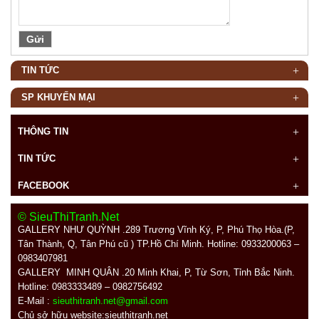
TIN TỨC
SP KHUYẾN MẠI
THÔNG TIN
TIN TỨC
FACEBOOK
© SieuThiTranh.Net
GALLERY NHƯ QUỲNH .289
Trương Vĩnh Ký, P, Phú Thọ Hòa.(P,
Tân Thành, Q, Tân Phú cũ ) TP.Hồ Chí Minh. Hotline: 0933200063 –
0983407981
GALLERY MINH QUÂN
.20 Minh Khai, P, Từ Sơn, Tỉnh Bắc Ninh.
Hotline: 0983333489 – 0982756492
E-Mail :
sieuthitranh.net@gmail.com
Chủ sở hữu website:sieuthitranh.net