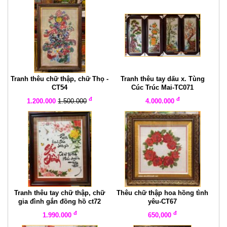
Tranh thêu chữ thập, chữ Thọ -
Tranh thêu tay dấu x. Tùng
CT54
Cúc Trúc Mai-TC071
đ
đ
1.200.000
1.500.000
4.000.000
Tranh thêu tay chữ thập, chữ
Thêu chữ thập hoa hồng tình
gia đình gắn đồng hồ ct72
yêu-CT67
đ
đ
1.990.000
650,000