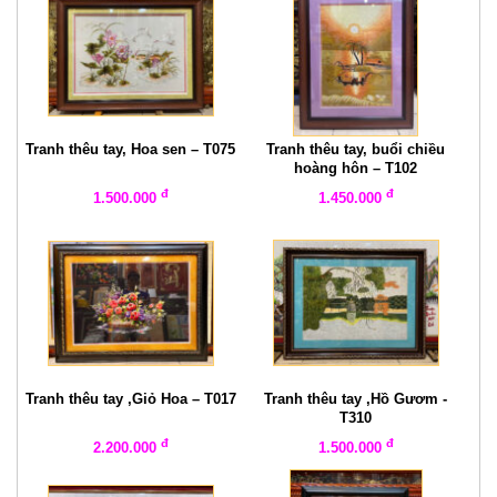
Tranh thêu tay, Hoa sen – T075
Tranh thêu tay, buổi chiều
hoàng hôn – T102
đ
đ
1.500.000
1.450.000
Tranh thêu tay ,Giỏ Hoa – T017
Tranh thêu tay ,Hồ Gươm -
T310
đ
đ
2.200.000
1.500.000