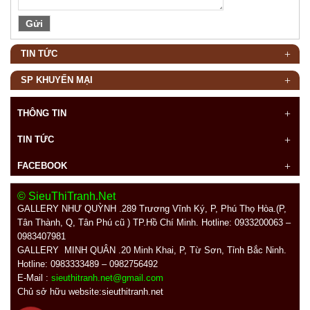
TIN TỨC
SP KHUYẾN MẠI
THÔNG TIN
TIN TỨC
FACEBOOK
© SieuThiTranh.Net
GALLERY NHƯ QUỲNH .289
Trương Vĩnh Ký, P, Phú Thọ Hòa.(P,
Tân Thành, Q, Tân Phú cũ ) TP.Hồ Chí Minh. Hotline: 0933200063 –
0983407981
GALLERY MINH QUÂN
.20 Minh Khai, P, Từ Sơn, Tỉnh Bắc Ninh.
Hotline: 0983333489 – 0982756492
E-Mail :
sieuthitranh.net@gmail.com
Chủ sở hữu website:sieuthitranh.net