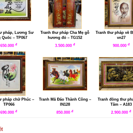
hư pháp, Lương Sư
Tranh thư pháp Cha Mẹ gỗ
Tranh thư pháp về B
 Quốc – TP067
hương đỏ – TG152
vn27
đ
đ
đ
650.000
3.500.000
900.000
ư pháp chữ Phúc –
Tranh Mã Đáo Thành Công –
Tranh đồng thư ph
TP066
IN128
Tâm – A183
đ
đ
đ
690.000
850.000
2.900.000
ét