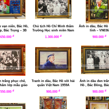
h vạn niên, Bác Hồ,
Chủ tịch Hồ Chí Minh thăm
Ảnh in dầu, Bác Hồ
p, Bác Trọng – 3B
Trường Học sinh miền Nam
lính – VN036
– vn038
đ
đ
đ
650.000
1.300.000
900.000
 trắng phục chế,
Tranh in dầu, Bác Hồ với hải
Ảnh in dầu đen trắ
thăm lớp mẫu giáo
quân Việt Nam 1959A
Hồ , Bác Đồng, Bác
iến khu Việt Bắc
Bác Trường Chinh 
đ
đ
đ
550.000
900,000
900.000
năm1953