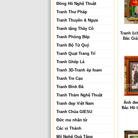
Đồng Hồ Nghệ Thuật
Tranh Thư Pháp
Tranh Thuyền & Ngựa
Tranh tặng Thầy Cô
Tranh lịc
Tranh Phòng Bếp
Bác Giá
Tranh Bộ Tứ Quý
Tranh Quạt Trang Trí
Tranh Ghép Lá
Tranh 3D-Tranh ép foam
Tranh Tre Cạo
Tranh Đính Đá
Tranh Thảm Nghệ Thuật
Ảnh đen
Tranh đẹp Việt Nam
Bác Hồ 
Tranh Chúa GIESU
tại ch
Đức mẹ nhân từ
Các vị Thánh
Mỹ Nghệ Quà Tặng