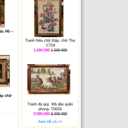
ác Hồ –
Tranh thêu chữ thập, chữ Thọ
-CT54
1.200.000
1.500.000
áp chữ
Tranh đá quý, Mã đáo quần
phong- TD026
5.500.000
6.200.000
Xem tất cả >>