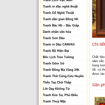
Tranh Lịch Vạn Niên
Tranh in dầu nghệ thuật
Tranh Gỗ Nghệ Thuật
Tranh dân gian Đông Hồ
Tranh Bác Hồ – Bác Giáp
Danh nhân văn hóa
Tranh Sơn Dầu
Chi tiế
Tranh in Dầu CANVAS
Tranh Bộ Hiện Đại
Chất liệ
Đốc Lịch Treo Tường
năm vẫn 
Tranh Gốm Sứ
trọng lượ
tốt, có t
Tranh Đồng Mạ Vàng 24k
được tác
Tranh Thờ Cúng-Cửu Huyền
Thêu Tay Chữ Thập
Sản p
Lời Dạy Khổng Tử
Tranh Kim Sa, Phù Điêu
Tranh Thuỷ Mặc