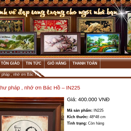
 TÔN GIÁO
TIN TỨC
GIỎ HÀNG
THANH TOÁN
ư pháp , nhớ ơn Bác Hồ – IN225
thư pháp , nhớ ơn Bác Hồ – IN225
Giá: 400.000 VNĐ
Mã sản phẩm:
IN225
Kích thước:
48*48 cm
Tình trạng:
Còn hàng