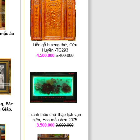
 mặc áo
Liễn gỗ hương thờ, Cửu
Huyền -TG293
4.500.000
5.400.000
ng, Bác
 Giáp,
– VN037
Tranh thêu chữ thập lịch vạn
niên, Hoa mẫu đơn 2075
3.500.000
3.990.000