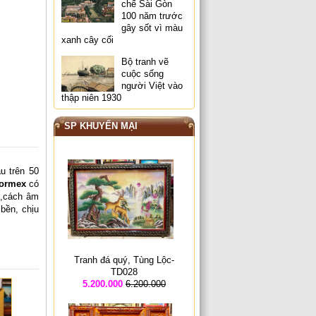
chế Sài Gòn
100 năm trước
gây sốt vì màu
xanh cây cối
Bộ tranh vẽ
cuộc sống
người Việt vào
thập niên 1930
SP KHUYẾN MẠI
u trên 50
formex
có
ốt,cách âm
 bền, chịu
Tranh đá quý, Tùng Lộc-
TD028
5.200.000
6.200.000