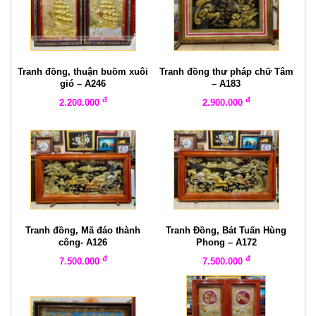
Tranh đồng, thuận buồm xuôi
Tranh đồng thư pháp chữ Tâm
gió – A246
– A183
đ
đ
2.200.000
2.900.000
Tranh đồng, Mã đáo thành
Tranh Đồng, Bát Tuấn Hùng
công- A126
Phong – A172
đ
đ
7.500.000
7.500.000