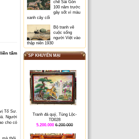
chế Sài Gòn
100 năm trước
gây sốt vì màu
xanh cây cối
Bộ tranh vẽ
cuộc sống
người Việt vào
thập niên 1930
liền tấm
SP KHUYẾN MẠI
 vị Tổ Sư.
Tranh đá quý, Tùng Lộc-
giá. Người
TD028
sao cho có
5.200.000
6.200.000
 mà thôi.