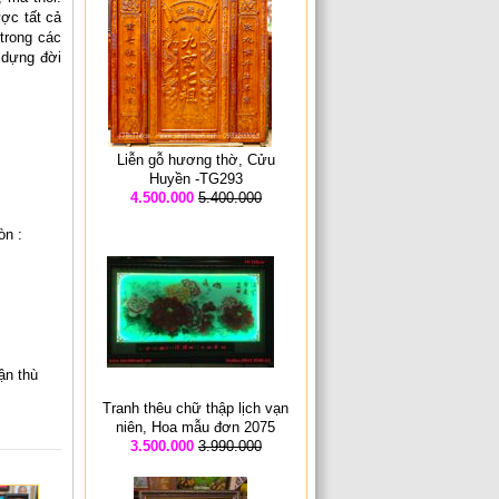
ợc tất cả
trong các
 dựng đời
Liễn gỗ hương thờ, Cửu
Huyền -TG293
4.500.000
5.400.000
òn :
ận thù
Tranh thêu chữ thập lịch vạn
niên, Hoa mẫu đơn 2075
3.500.000
3.990.000