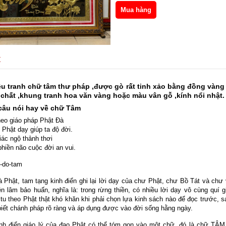
t
iệu tranh chữ tâm thư pháp ,được gò rất tinh xảo bằng đồng vàng 
chất ,khung tranh hoa văn vàng hoặc màu vân gỗ ,kính nổi nhật.
âu nói hay về chữ Tâm
eo giáo pháp Phật Đà
Phật dạy giúp ta độ đời.
iác ngộ thảnh thơi
phiền não cuộc đời an vui.
 Phật, tam tạng kinh điển ghi lại lời dạy của chư Phật, chư Bồ Tát và chư
ền lâm bảo huấn, nghĩa là: trong rừng thiền, có nhiều lời dạy vô cùng quí 
tu theo Phật thật khó khăn khi phải chọn lựa kinh sách nào để đọc trước, 
biết chánh pháp rõ ràng và áp dụng được vào đời sống hằng ngày.
inh điển giáo lý của đạo Phật có thể tóm gọn vào một chữ, đó là chữ TÂM,