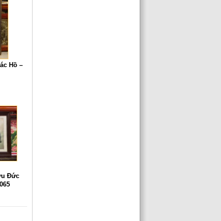
ác Hồ –
ữu Đức
P065