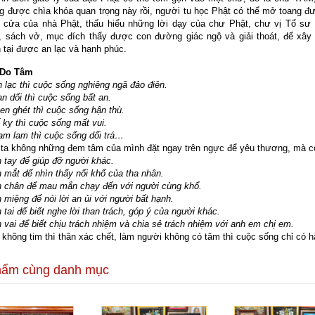
 được chìa khóa quan trọng này rồi, người tu học Phật có thể mở toang đư
 cửa của nhà Phật, thấu hiểu những lời dạy của chư Phật, chư vị Tổ sư 
n, sách vở, mục đích thấy được con đường giác ngộ và giải thoát, để xây
 tại được an lạc và hạnh phúc.
 Do Tâm
 lạc thì cuộc sống nghiêng ngã đảo điên.
n dối thì cuộc sống bất an.
en ghét thì cuộc sống hận thù.
kỵ thì cuộc sống mất vui.
am lam thì cuộc sống dối trá…
 ta không những đem tâm của mình đặt ngay trên ngực để yêu thương, mà c
n tay để giúp đỡ người khác.
n mắt để nhìn thấy nổi khổ của tha nhân.
ên chân để mau mắn chạy đến với người cùng khổ.
n miệng để nói lời an ủi với người bất hạnh.
n tai để biết nghe lời than trách, góp ý của người khác.
n vai để biết chịu trách nhiệm và chia sẻ trách nhiệm với anh em chị em.
không tim thì thân xác chết, làm người không có tâm thì cuộc sống chỉ có h
hẩm cùng danh mục