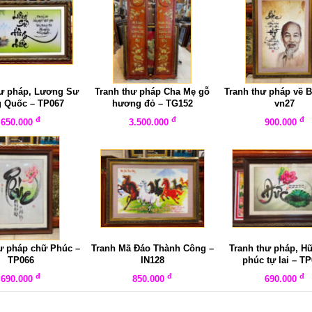
hư pháp, Lương Sư
Tranh thư pháp Cha Mẹ gỗ
Tranh thư pháp về B
 Quốc – TP067
hương đỏ – TG152
vn27
đ
đ
đ
650.000
3.500.000
900.000
ư pháp chữ Phúc –
Tranh Mã Đáo Thành Công –
Tranh thư pháp, H
TP066
IN128
phúc tự lai – T
đ
đ
đ
690.000
850.000
690.000