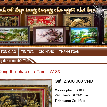
 TÔN GIÁO
TIN TỨC
GIỎ HÀNG
THANH TOÁN
ng thư pháp chữ Tâm – A183
đồng thư pháp chữ Tâm – A183
Giá: 2.900.000 VNĐ
Mã sản phẩm:
A183
Kích thước:
66*101 cm
Tình trạng:
Còn hàng