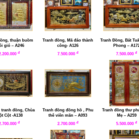
đồng, thuận buồm
Tranh đồng, Mã đáo thành
Tranh Đồng, Bát Tu
ôi gió – A246
công- A126
Phong – A17
đ
đ
đ
2.200.000
7.500.000
7.500.000
 tranh đồng, Chùa
Tranh đồng đồng hồ , Phu
Tranh đồng thư ph
t Cột -A138
thê viên mãn – A093
Mẹ – A259
đ
đ
đ
2.700.000
2.700.000
5.500.000