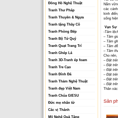
Đồng Hồ Nghệ Thuật
Nắm vững
các cánh
Tranh Thư Pháp
kinh điể
Tranh Thuyền & Ngựa
sống hiện
Tranh tặng Thầy Cô
Vạn Sự
Tranh Phòng Bếp
-Tâm lệch
– Tâm gia
Tranh Bộ Tứ Quý
– Tâm gh
Tranh Quạt Trang Trí
– Tâm đố 
– Tâm th
Tranh Ghép Lá
Cho nên,
Tranh 3D-Tranh ép foam
– Đặt trê
– Đặt trê
Tranh Tre Cạo
– Đặt tr
Tranh Đính Đá
– Đặt trê
– Đặt trê
Tranh Thảm Nghệ Thuật
– Đặt trê
Tranh đẹp Việt Nam
Thân xác 
Tranh Chúa GIESU
Sản p
Đức mẹ nhân từ
Các vị Thánh
Mỹ Nghệ Quà Tặng