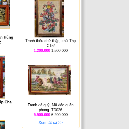
ấn Hùng
Tranh thêu chữ thập, chữ Thọ
2
-CT54
1.200.000
1.500.000
áp Cha
Tranh đá quý, Mã đáo quần
phong- TD026
5.500.000
6.200.000
Xem tất cả >>