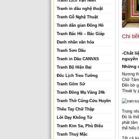
Tranh Lịch Vạn Niên
Tranh in dầu nghệ thuật
Tranh Gỗ Nghệ Thuật
Tranh dân gian Đông Hồ
Tranh Bác Hồ – Bác Giáp
Chi tiế
Danh nhân văn hóa
Tranh Sơn Dầu
-Chất l
nguyên 
Tranh in Dầu CANVAS
Những c
Tranh Bộ Hiện Đại
Nương th
Đốc Lịch Treo Tường
Chữ Tâm 
Tranh Gốm Sứ
Đến bờ g
Thoát ly 
Tranh Đồng Mạ Vàng 24k
Tranh Thờ Cúng-Cửu Huyền
Thêu Tay Chữ Thập
Trong nhà
Đó là thi
Lời Dạy Khổng Tử
phát tâm 
Tranh Kim Sa, Phù Điêu
thể hiểu 
Tranh Thuỷ Mặc
Tất cả k