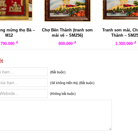
ồng mừng thọ Bà –
Chợ Bến Thành (tranh sơn
Tranh sơn mài, C
M12
mài vẽ – SM256)
Thành – SM2
đ
đ
đ
790.000
800.000
1.300.000
ét
(Bắt buộc)
(Sẽ không hiển thị) (Bắt buộc)
(Không bắt buộc)