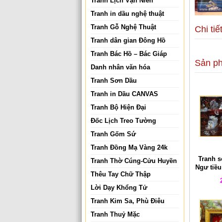
Tranh Lịch Vạn Niên
Tranh in dầu nghệ thuật
Tranh Gỗ Nghệ Thuật
Chi tiế
Tranh dân gian Đông Hồ
Tranh Bác Hồ – Bác Giáp
Sản p
Danh nhân văn hóa
Tranh Sơn Dầu
Tranh in Dầu CANVAS
Tranh Bộ Hiện Đại
Đốc Lịch Treo Tường
Tranh Gốm Sứ
Tranh Đồng Mạ Vàng 24k
Tranh s
Tranh Thờ Cúng-Cửu Huyền
Ngư tiề
Thêu Tay Chữ Thập
Lời Dạy Khổng Tử
Tranh Kim Sa, Phù Điêu
Tranh Thuỷ Mặc