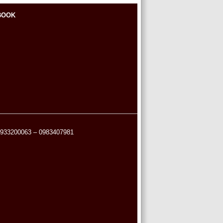
BOOK
 0933200063 – 0983407981
itranh.net