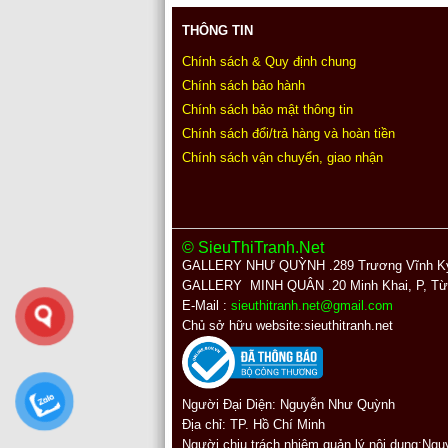
THÔNG TIN
Chính sách & Quy định chung
Chính sách bảo hành
Chính sách bảo mật thông tin
Chính sách đổi/trả hàng và hoàn tiền
Chính sách vận chuyển, giao nhận
© SieuThiTranh.Net
GALLERY NHƯ QUỲNH .289
Trương Vĩnh Ký
GALLERY MINH QUÂN
.20 Minh Khai, P, T
E-Mail :
sieuthitranh.net@gmail.com
Chủ sở hữ
Người Đại Diện: Nguyễn Như Quỳnh
Địa chỉ:
TP. Hồ Chí Minh
Người chịu trách nhiệm quản lý nội dung:N