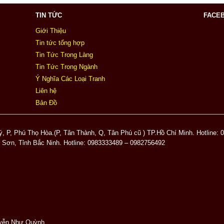
TIN TỨC
FACE
Giới Thiệu
Tin tức tổng hợp
Tin Tức Trong Làng
Tin Tức Trong Ngành
Ý Nghĩa Các Loại Tranh
Liên hệ
Bản Đồ
, P, Phú Thọ Hòa.(P, Tân Thành, Q, Tân Phú cũ ) TP.Hồ Chí Minh. Hotline:
ừ Sơn, Tỉnh Bắc Ninh. Hotline: 0983333489 – 0982756492
u website:sieuth
guyễn Như Quỳnh