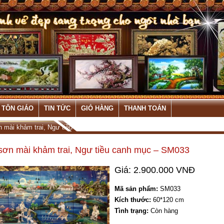
 TÔN GIÁO
TIN TỨC
GIỎ HÀNG
THANH TOÁN
n mài khảm trai, Ngư tiều canh mục – SM033
sơn mài khảm trai, Ngư tiều canh mục – SM033
Giá: 2.900.000 VNĐ
Mã sản phẩm:
SM033
Kích thước:
60*120 cm
Tình trạng:
Còn hàng