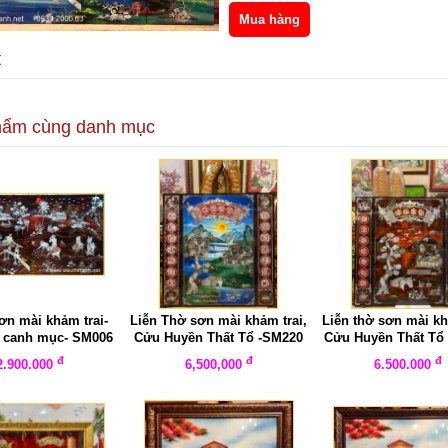
t
hẩm cùng danh mục
ơn mài khảm trai-
Liễn Thờ sơn mài khảm trai,
Liễn thờ sơn mài kh
u canh mục- SM006
Cửu Huyền Thất Tổ -SM220
Cửu Huyền Thất Tổ
đ
đ
đ
2.900.000
6,500,000
6.500.000