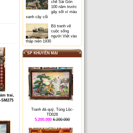
chế Sài Gòn
100 năm trước
gây sốt vì màu
xanh cây cối
Bộ tranh vẽ
cuộc sống
người Việt vào
thập niên 1930
SP KHUYẾN MẠI
ảm trai,
 -SM275
Tranh đá quý, Tùng Lộc-
TD028
5.200.000
6.200.000