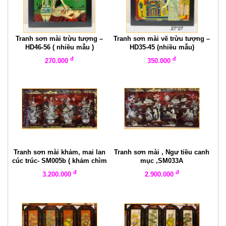
Tranh sơn mài trừu tượng –
Tranh sơn mài vẽ trừu tượng –
HD46-56 ( nhiều mẫu )
HD35-45 (nhiều mẫu)
đ
đ
270.000
350.000
Tranh sơn mài khảm, mai lan
Tranh sơn mài , Ngư tiều canh
cúc trúc- SM005b ( khảm chìm
mục ,SM033A
)
đ
đ
3.200.000
2.900.000