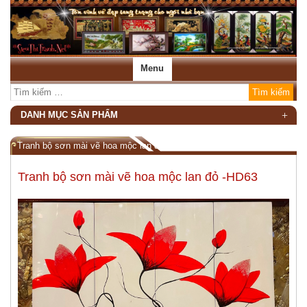
Menu
DANH MỤC SẢN PHẨM
Tranh bộ sơn mài vẽ hoa mộc lan đỏ -HD63
Tranh bộ sơn mài vẽ hoa mộc lan đỏ -HD63