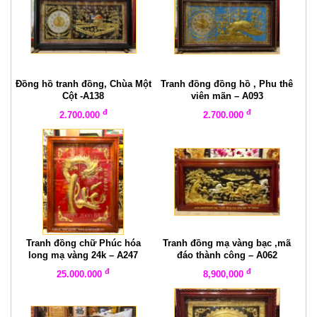
Đồng hồ tranh đồng, Chùa Một
Tranh đồng đồng hồ , Phu thê
Cột -A138
viên mãn – A093
đ
đ
2.700.000
2.700.000
Tranh đồng chữ Phúc hóa
Tranh đồng mạ vàng bạc ,mã
long mạ vàng 24k – A247
đáo thành công – A062
đ
đ
25.000.000
8,900,000