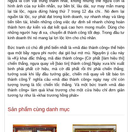
Ngựa là con vật trung thành nhất, không những thế ngựa còn là
hình ảnh của sự kiễn nhẫn, sự bền bỉ, lâu dài, sự may mắn mang
lại tài lộc, ngựa đứng hàng thứ 7 trong 12 địa chi.. Nó đem lại
nguồn tài lộc, sự phát đạt trong kinh doanh, sự nhanh nhạy và tăng
tiến tiền tài, khiến những công việc dự định sẽ nhanh chóng hoàn
thành hơn dự kiến và đạt kết quả cao hơn mong muốn. Dùng cho
những người hay đi xa, chuyến đi thành công tốt đẹp. Trong đầu tư
kinh doanh thì nó mang lại lợi lộc lớn cho chủ nhân.
Bức tranh có chủ đề phổ biến nhất là «mã đáo thành công» thể hiện
qua một bầy ngựa phi nước đại gió bụi mịt mù. Nguyên ý câu này
là «Kỳ khai đắc thắng, mã đáo thành công» (Cờ phất [làm hiệu thì]
chiến thắng, ngựa quay về [báo tin] thành công).Ngày xưa khi xuất
binh phải phất cờ hiệu, mà cờ đã phất rồi thì phải chiến thắng;
tướng soái khi lấy đầu tướng giặc, chiến mã quay về tất báo tin
thành công.Ý nghĩa câu «mã đáo thành công» ngày nay chỉ còn
tượng trưng là tốc chiến tốc thắng. Và một bức tranh «mã đáo
thành công» làm quà khai trương cho một cửa hiệu chỉ đơn giản
tương tự như là «khai trương hồng phát»
Sản phẩm cùng danh mục