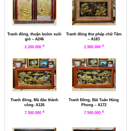
Tranh đồng, thuận buồm xuôi
Tranh đồng thư pháp chữ Tâm
gió – A246
– A183
đ
đ
2.200.000
2.900.000
Tranh đồng, Mã đáo thành
Tranh Đồng, Bát Tuấn Hùng
công- A126
Phong – A172
đ
đ
7.500.000
7.500.000