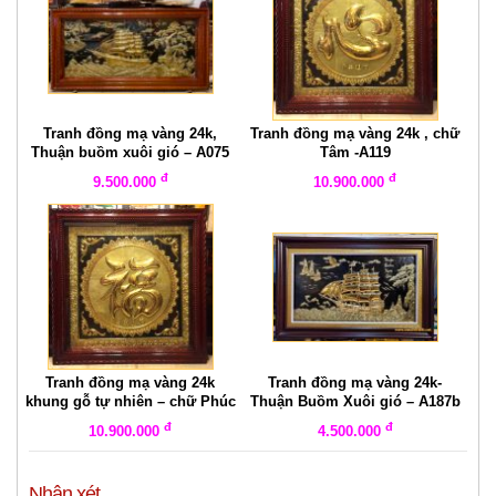
Tranh đồng mạ vàng 24k,
Tranh đồng mạ vàng 24k , chữ
Thuận buồm xuôi gió – A075
Tâm -A119
đ
đ
9.500.000
10.900.000
Tranh đồng mạ vàng 24k
Tranh đồng mạ vàng 24k-
khung gỗ tự nhiên – chữ Phúc
Thuận Buồm Xuôi gió – A187b
-A118
đ
đ
10.900.000
4.500.000
Nhận xét