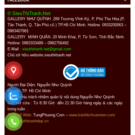
FACEBOOK
© SieuThiTranh.Net
GALLERY NHƯ QUỲNH .289
Trương Vĩnh Ký, P, Phú Thọ Hòa.(P,
Tân Thành, Q, Tân Phú cũ ) TP.Hồ Chí Minh. Hotline: 0933200063 –
0983407981
GALLERY MINH QUÂN
.20 Minh Khai, P, Từ Sơn, Tỉnh Bắc Ninh.
Hotline: 0983333489 – 0982756492
E-Mail :
sieuthitranh.net@gmail.com
Chủ sở hữu website:sieuthitranh.net
Người Đại Diện: Nguyễn Như Quỳnh
Địa chỉ:
TP. Hồ Chí Minh
Người chịu trách nhiệm quản lý nội dung:Nguyễn Như Quỳnh
Giờ mở cửa : Từ 8:30 Giờ đến 21:30 Giờ hàng ngày
&
các ngày
trong tuần
Thiết kế Web
: TungPhuong.Com –
www.tranhlichvannien.com
www.sieuthitranhdep.vn