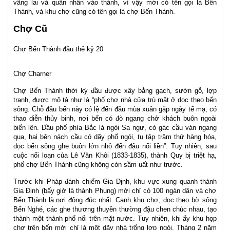
vãng lai và quân nhân vào thành, vì vậy mới có tên gọi là Bến
Thành, và khu chợ cũng có tên gọi là chợ Bến Thành.
Chợ Cũ
Chợ Bến Thành đầu thế kỷ 20
Chợ Charner
Chợ Bến Thành thời kỳ đầu được xây bằng gạch, sườn gỗ, lợp
tranh, được mô tả như là “phố chợ nhà cửa trù mật ở dọc theo bến
sông. Chỗ đầu bến này có lệ đến đầu mùa xuân gặp ngày tế mạ, có
thao diễn thủy binh, nơi bến có đò ngang chở khách buôn ngoài
biển lên. Đầu phố phía Bắc là ngòi Sa ngư, có gác cầu ván ngang
qua, hai bên nách cầu có dãy phố ngói, tụ tập trăm thứ hàng hóa,
dọc bến sông ghe buôn lớn nhỏ đến đậu nối liền”. Tuy nhiên, sau
cuộc nổi loạn của Lê Văn Khôi (1833-1835), thành Quy bị triệt hạ,
phố chợ Bến Thành cũng không còn sầm uất như trước.
Trước khi Pháp đánh chiếm Gia Định, khu vực xung quanh thành
Gia Định (bấy giờ là thành Phụng) mới chỉ có 100 ngàn dân và chợ
Bến Thành là nơi đông đúc nhất. Cạnh khu chợ, dọc theo bờ sông
Bến Nghé, các ghe thương thuyền thường đậu chen chúc nhau, tạo
thành một thành phố nổi trên mặt nước. Tuy nhiên, khi ấy khu họp
chợ trên bến mới chỉ là một dãy nhà trống lợp ngói. Tháng 2 năm