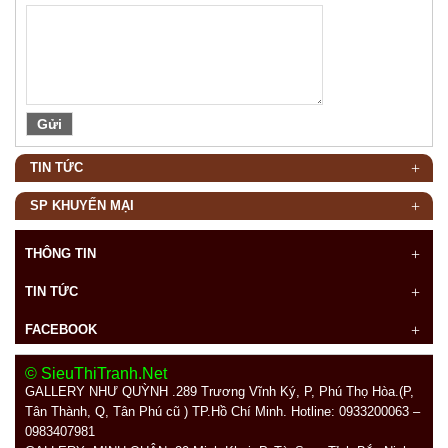
TIN TỨC
SP KHUYẾN MẠI
THÔNG TIN
TIN TỨC
FACEBOOK
© SieuThiTranh.Net
GALLERY NHƯ QUỲNH .289
Trương Vĩnh Ký, P, Phú Thọ Hòa.(P,
Tân Thành, Q, Tân Phú cũ ) TP.Hồ Chí Minh. Hotline: 0933200063 –
0983407981