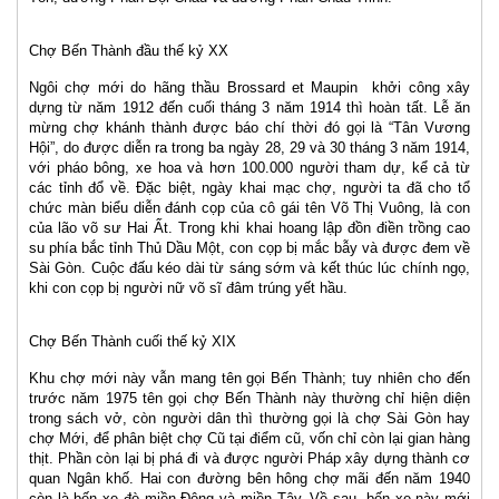
Chợ Bến Thành đầu thế kỷ XX
Ngôi chợ mới do hãng thầu Brossard et Maupin
khởi công xây
dựng từ năm 1912 đến cuối tháng 3 năm 1914 thì hoàn tất. Lễ ăn
mừng chợ khánh thành được báo chí thời đó gọi là “Tân Vương
Hội”, do được diễn ra trong ba ngày 28, 29 và 30 tháng 3 năm 1914,
với pháo bông, xe hoa và hơn 100.000 người tham dự, kể cả từ
các tỉnh đổ về. Đặc biệt, ngày khai mạc chợ, người ta đã cho tổ
chức màn biểu diễn đánh cọp của cô gái tên Võ Thị Vuông, là con
của lão võ sư Hai Ất. Trong khi khai hoang lập đồn điền trồng cao
su phía bắc tỉnh Thủ Dầu Một, con cọp bị mắc bẫy và được đem về
Sài Gòn. Cuộc đấu kéo dài từ sáng sớm và kết thúc lúc chính ngọ,
khi con cọp bị người nữ võ sĩ đâm trúng yết hầu.
Chợ Bến Thành cuối thế kỷ XIX
Khu chợ mới này vẫn mang tên gọi Bến Thành; tuy nhiên cho đến
trước năm 1975 tên gọi chợ Bến Thành này thường chỉ hiện diện
trong sách vở, còn người dân thì thường gọi là chợ Sài Gòn hay
chợ Mới, để phân biệt chợ Cũ tại điểm cũ, vốn chỉ còn lại gian hàng
thịt. Phần còn lại bị phá đi và được người Pháp xây dựng thành cơ
quan Ngân khố. Hai con đường bên hông chợ mãi đến năm 1940
còn là bến xe đò miền Đông và miền Tây. Về sau, bến xe này mới