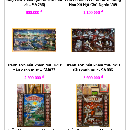
vẽ – SM256)
Hòa Xã Hội Chủ Nghĩa Việt
Nam
đ
đ
800.000
1.100.000
Tranh sơn mài khảm trai, Ngư
Tranh sơn mài khảm trai- Ngư
tiều canh mục – SM033
tiều canh mục- SM006
đ
đ
2.900.000
2.900.000