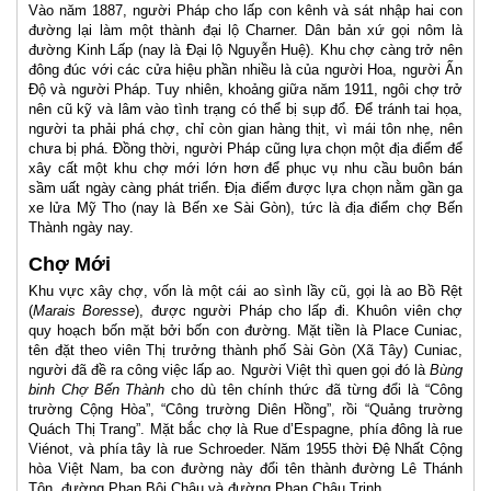
Vào năm 1887, người Pháp cho lấp con kênh và sát nhập hai con
đường lại làm một thành đại lộ Charner. Dân bản xứ gọi nôm là
đường Kinh Lấp (nay là Đại lộ Nguyễn Huệ). Khu chợ càng trở nên
đông đúc với các cửa hiệu phần nhiều là của người Hoa, người Ấn
Độ và người Pháp. Tuy nhiên, khoảng giữa năm 1911, ngôi chợ trở
nên cũ kỹ và lâm vào tình trạng có thể bị sụp đổ. Để tránh tai họa,
người ta phải phá chợ, chỉ còn gian hàng thịt, vì mái tôn nhẹ, nên
chưa bị phá. Đồng thời, người Pháp cũng lựa chọn một địa điểm để
xây cất một khu chợ mới lớn hơn để phục vụ nhu cầu buôn bán
sầm uất ngày càng phát triển. Địa điểm được lựa chọn nằm gần ga
xe lửa Mỹ Tho (nay là Bến xe Sài Gòn), tức là địa điểm chợ Bến
Thành ngày nay.
Chợ Mới
Khu vực xây chợ, vốn là một cái ao sình lầy cũ, gọi là ao Bồ Rệt
(
Marais Boresse
), được người Pháp cho lấp đi. Khuôn viên chợ
quy hoạch bốn mặt bởi bốn con đường. Mặt tiền là Place Cuniac,
tên đặt theo viên Thị trưởng thành phố Sài Gòn (Xã Tây) Cuniac,
người đã đề ra công việc lấp ao. Người Việt thì quen gọi đó là
Bùng
binh Chợ Bến Thành
cho dù tên chính thức đã từng đổi là “Công
trường Cộng Hòa”, “Công trường Diên Hồng”, rồi “Quảng trường
Quách Thị Trang”. Mặt bắc chợ là Rue d’Espagne, phía đông là rue
Viénot, và phía tây là rue Schroeder. Năm 1955 thời Đệ Nhất Cộng
hòa Việt Nam, ba con đường này đổi tên thành đường Lê Thánh
Tôn, đường Phan Bội Châu và đường Phan Châu Trinh.