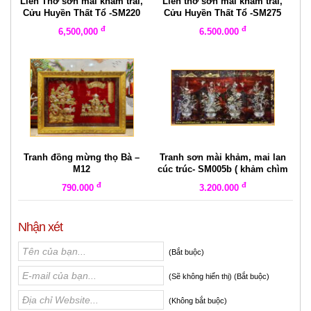
Liễn Thờ sơn mài khảm trai,
Liễn thờ sơn mài khảm trai,
Cửu Huyền Thất Tổ -SM220
Cửu Huyền Thất Tổ -SM275
đ
đ
6,500,000
6.500.000
Tranh đồng mừng thọ Bà –
Tranh sơn mài khảm, mai lan
M12
cúc trúc- SM005b ( khảm chìm
)
đ
đ
790.000
3.200.000
Nhận xét
(Bắt buộc)
(Sẽ không hiển thị) (Bắt buộc)
(Không bắt buộc)