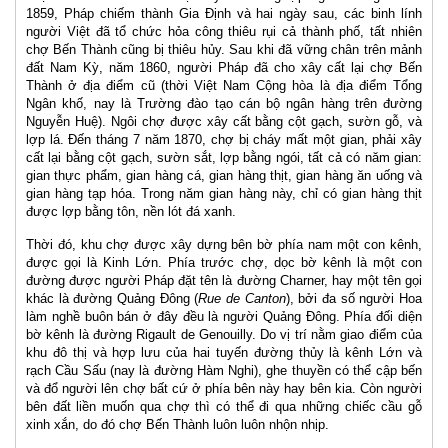
1859, Pháp chiếm thành Gia Định và hai ngày sau, các binh lính
người Việt đã tổ chức hỏa công thiêu rụi cả thành phố, tất nhiên
chợ Bến Thành cũng bị thiêu hủy. Sau khi đã vững chân trên mảnh
đất Nam Kỳ, năm 1860, người Pháp đã cho xây cất lại chợ Bến
Thành ở địa điểm cũ (thời Việt Nam Cộng hòa là địa điểm Tổng
Ngân khố, nay là Trường đào tạo cán bộ ngân hàng trên đường
Nguyễn Huệ). Ngôi chợ được xây cất bằng cột gạch, sườn gỗ, và
lợp lá. Đến tháng 7 năm 1870, chợ bị cháy mất một gian, phải xây
cất lại bằng cột gạch, sườn sắt, lợp bằng ngói, tất cả có năm gian:
gian thực phẩm, gian hàng cá, gian hàng thịt, gian hàng ăn uống và
gian hàng tạp hóa. Trong năm gian hàng này, chỉ có gian hàng thịt
được lợp bằng tôn, nền lót đá xanh.
Thời đó, khu chợ được xây dựng bên bờ phía nam một con kênh,
được gọi là Kinh Lớn. Phía trước chợ, dọc bờ kênh là một con
đường được người Pháp đặt tên là đường Charner, hay một tên gọi
khác là đường Quảng Đông (
Rue de Canton
), bởi đa số người Hoa
làm nghề buôn bán ở đây đều là người Quảng Đông. Phía đối diện
bờ kênh là đường Rigault de Genouilly. Do vị trí nằm giao điểm của
khu đô thị và hợp lưu của hai tuyến đường thủy là kênh Lớn và
rạch Cầu Sấu (nay là đường Hàm Nghi), ghe thuyền có thể cập bến
và đổ người lên chợ bất cứ ở phía bên này hay bên kia. Còn người
bên đất liền muốn qua chợ thì có thể đi qua những chiếc cầu gỗ
xinh xắn, do đó chợ Bến Thành luôn luôn nhộn nhịp.