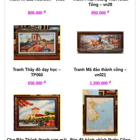
Tông – vn28
đ
đ
800.000
850.000
Tranh Thầy đồ dạy học –
Tranh Mã đáo thành công –
TP060
vn021
đ
đ
650.000
1.200.000
Chợ Bến Thành (tranh sơn mài
Bản đồ hành chính Nước Cộng