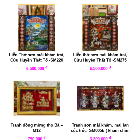
Liễn Thờ sơn mài khảm trai,
Liễn thờ sơn mài khảm trai,
Cửu Huyền Thất Tổ -SM220
Cửu Huyền Thất Tổ -SM275
đ
đ
6,500,000
6.500.000
Tranh đồng mừng thọ Bà –
Tranh sơn mài khảm, mai lan
M12
cúc trúc- SM005b ( khảm chìm
)
đ
đ
790.000
3.200.000