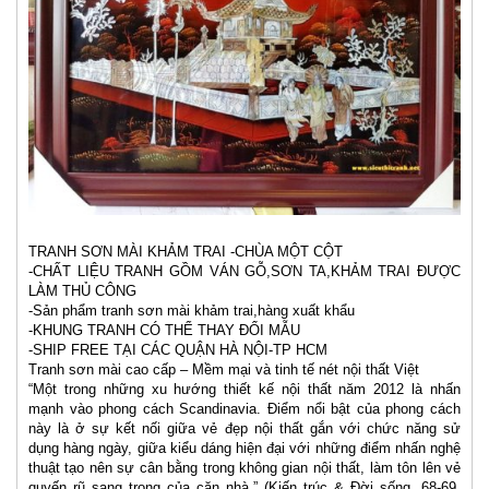
TRANH SƠN MÀI KHẢM TRAI -CHÙA MỘT CỘT
-CHẤT LIỆU TRANH GỒM VÁN GỖ,SƠN TA,KHẢM TRAI ĐƯỢC
LÀM THỦ CÔNG
-Sản phẩm tranh sơn mài khảm trai,hàng xuất khẩu
-KHUNG TRANH CÓ THỂ THAY ĐỔI MẪU
-SHIP FREE TẠI CÁC QUẬN HÀ NỘI-TP HCM
Tranh sơn mài cao cấp – Mềm mại và tinh tế nét nội thất Việt
“Một trong những xu hướng thiết kế nội thất năm 2012 là nhấn
mạnh vào phong cách Scandinavia. Điểm nổi bật của phong cách
này là ở sự kết nối giữa vẻ đẹp nội thất gắn với chức năng sử
dụng hàng ngày, giữa kiểu dáng hiện đại với những điểm nhấn nghệ
thuật tạo nên sự cân bằng trong không gian nội thất, làm tôn lên vẻ
quyến rũ sang trọng của căn nhà.” (Kiến trúc & Đời sống, 68-69,