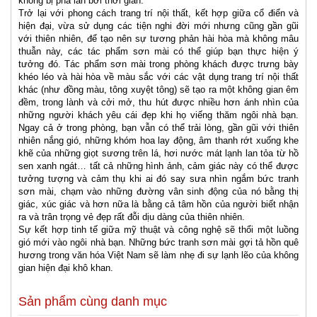
không bị pha lẫn bởi thời gian.
Trở lại với phong cách trang trí nội thất, kết hợp giữa cổ điển và
hiện đại, vừa sử dụng các tiện nghi đời mới nhưng cũng gần gũi
với thiên nhiên, để tạo nên sự tương phản hài hòa mà không mâu
thuẫn này, các tác phẩm sơn mài có thể giúp bạn thực hiện ý
tưởng đó. Tác phẩm sơn mài trong phòng khách được trưng bày
khéo léo và hài hòa về màu sắc với các vật dụng trang trí nội thất
khác (như đồng màu, tông xuyệt tông) sẽ tạo ra một không gian êm
đềm, trong lành và cởi mở, thu hút được nhiều hơn ánh nhìn của
những người khách yêu cái đẹp khi họ viếng thăm ngôi nhà bạn.
Ngay cả ở trong phòng, bạn vẫn có thể trải lòng, gần gũi với thiên
nhiên nắng gió, những khóm hoa lay động, âm thanh rớt xuống khe
khẽ của những giọt sương trên lá, hơi nước mát lạnh lan tỏa từ hồ
sen xanh ngát… tất cả những hình ảnh, cảm giác này có thể được
tưởng tượng và cảm thụ khi ai đó say sưa nhìn ngắm bức tranh
sơn mài, chạm vào những đường vân sinh động của nó bằng thị
giác, xúc giác và hơn nữa là bằng cả tâm hồn của người biết nhận
ra và trân trọng vẻ đẹp rất đỗi dịu dàng của thiên nhiên.
Sự kết hợp tinh tế giữa mỹ thuật và công nghệ sẽ thổi một luồng
gió mới vào ngôi nhà bạn. Những bức tranh sơn mài gợi tả hồn quê
hương trong văn hóa Việt Nam sẽ làm nhẹ đi sự lạnh lẽo của không
gian hiện đại khô khan.
Sản phẩm cùng danh mục