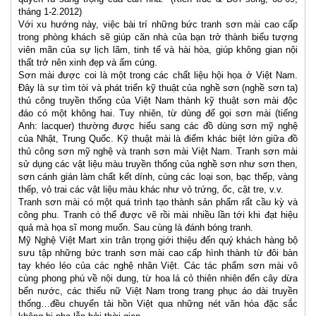
tháng 1-2.2012)
Với xu hướng này, việc bài trí những bức tranh sơn mài cao cấp
trong phòng khách sẽ giúp căn nhà của bạn trở thành biểu tượng
viên mãn của sự lịch lãm, tinh tế và hài hòa, giúp không gian nội
thất trở nên xinh đẹp và ấm cúng.
Sơn mài được coi là một trong các chất liệu hội họa ở Việt Nam.
Đây là sự tìm tòi và phát triển kỹ thuật của nghề sơn (nghề sơn ta)
thủ công truyền thống của Việt Nam thành kỹ thuật sơn mài độc
đáo có một không hai. Tuy nhiên, từ dùng để gọi sơn mài (tiếng
Anh: lacquer) thường được hiểu sang các đồ dùng sơn mỹ nghệ
của Nhật, Trung Quốc. Kỹ thuật mài là điểm khác biệt lớn giữa đồ
thủ công sơn mỹ nghệ và tranh sơn mài Việt Nam. Tranh sơn mài
sử dụng các vật liệu màu truyền thống của nghề sơn như sơn then,
sơn cánh gián làm chất kết dính, cùng các loại son, bạc thếp, vàng
thếp, vỏ trai các vật liệu màu khác như vỏ trứng, ốc, cật tre, v.v.
Tranh sơn mài có một quá trình tạo thành sản phẩm rất cầu kỳ và
công phu. Tranh có thể được vẽ rồi mài nhiều lần tới khi đạt hiệu
quả mà họa sĩ mong muốn. Sau cùng là đánh bóng tranh.
Mỹ Nghệ Việt Mart xin trân trọng giới thiệu đến quý khách hàng bộ
sưu tập những bức tranh sơn mài cao cấp hình thành từ đôi bàn
tay khéo léo của các nghệ nhân Việt. Các tác phẩm sơn mài vô
cùng phong phú về nội dung, từ hoa lá cỏ thiên nhiên đến cây dừa
bến nước, các thiếu nữ Việt Nam trong trang phục áo dài truyền
thống…đều chuyển tải hồn Việt qua những nét văn hóa đặc sắc