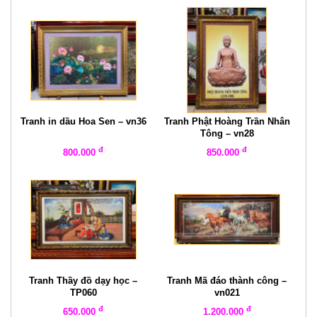
Tranh in dầu Hoa Sen – vn36
Tranh Phật Hoàng Trần Nhân
Tông – vn28
đ
đ
800.000
850.000
Tranh Thầy đồ dạy học –
Tranh Mã đáo thành công –
TP060
vn021
đ
đ
650.000
1.200.000