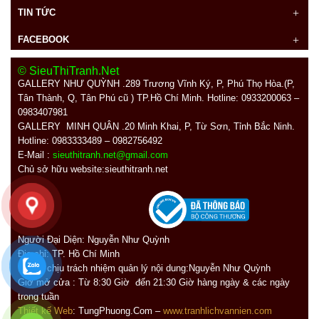
TIN TỨC
FACEBOOK
© SieuThiTranh.Net
GALLERY NHƯ QUỲNH .289
Trương Vĩnh Ký, P, Phú Thọ Hòa.(P,
Tân Thành, Q, Tân Phú cũ ) TP.Hồ Chí Minh. Hotline: 0933200063 –
0983407981
GALLERY MINH QUÂN
.20 Minh Khai, P, Từ Sơn, Tỉnh Bắc Ninh.
Hotline: 0983333489 – 0982756492
E-Mail :
sieuthitranh.net@gmail.com
Chủ sở hữu website:sieuthitranh.net
Người Đại Diện: Nguyễn Như Quỳnh
Địa chỉ:
TP. Hồ Chí Minh
Người chịu trách nhiệm quản lý nội dung:Nguyễn Như Quỳnh
Giờ mở cửa : Từ 8:30 Giờ đến 21:30 Giờ hàng ngày
&
các ngày
trong tuần
Thiết kế Web
: TungPhuong.Com –
www.tranhlichvannien.com